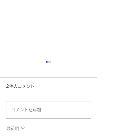
2件のコメント
もう寒い～～
自民党新総裁決
コメントを追加…
最新順