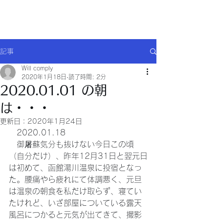
Will comply(ウイルコー)
記事
Will comply
2020年1月18日
読了時間: 2分
2020.01.01 の朝
は・・・
更新日：
2020年1月24日
　2020.01.18　
　御屠蘇気分も抜けない今日この頃
（自分だけ）、昨年12月31日と翌元日
は初めて、函館湯川温泉に投宿となっ
た。腰痛やら疲れにて体調悪く、元旦
は温泉の朝食を私だけ取らず、寝てい
たけれど、いざ部屋についている露天
風呂につかると元気が出てきて、撮影