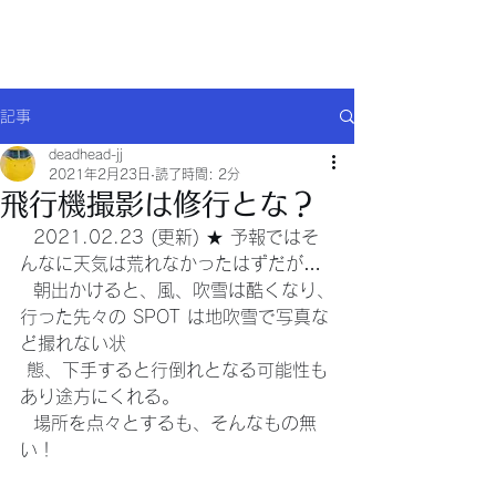
Will comply(ウイルコー)
記事
deadhead-jj
2021年2月23日
読了時間: 2分
飛行機撮影は修行とな？
  2021.02.23 (更新) ★ 予報ではそ
んなに天気は荒れなかったはずだが…
  朝出かけると、風、吹雪は酷くなり、
行った先々の SPOT は地吹雪で写真な
ど撮れない状 
 態、下手すると行倒れとなる可能性も
あり途方にくれる。
  場所を点々とするも、そんなもの無
い！