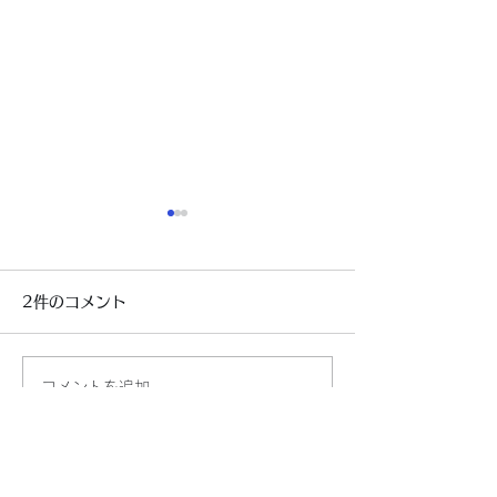
2件のコメント
もう寒い～～
自民党新総裁決
コメントを追加…
最新順