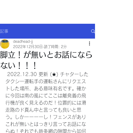
Will comply(ウイルコー)
記事
deadhead-jj
2022年12月30日
読了時間: 2分
脚立！が無いとお話になら
ない！！！
 2022.12.30 更新 (★) チャターした
タクシー運転手の運転さんにリクエス
トした場所、ある意味有名です。確か
に今回は南の風にてここは離発着の飛
行機が良く見えるのだ！位置的には滑
走路のド真ん中と言っても良いと思
う。しかーーーーし！フェンスがあり
これが無いとはっきり言ってお話にな
らぬ！それでも鉄条網の隙間から如何