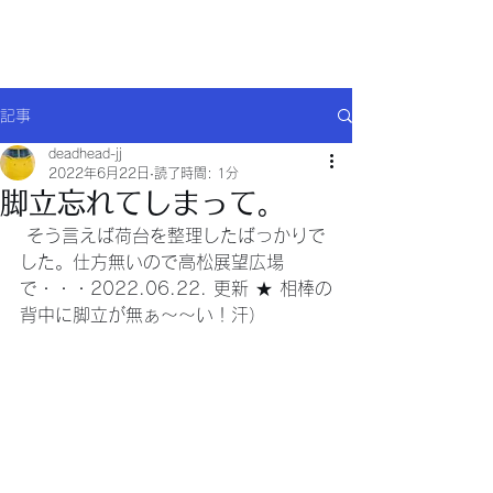
Will comply(ウイルコー)
記事
deadhead-jj
2022年6月22日
読了時間: 1分
脚立忘れてしまって。
 そう言えば荷台を整理したばっかりで
した。仕方無いので高松展望広場
で・・・2022.06.22. 更新 ★ 相棒の
背中に脚立が無ぁ～～い！汗）