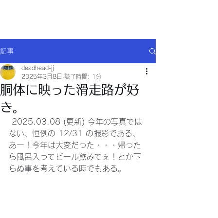
Will comply(ウイルコー)
記事
deadhead-jj
2025年3月8日
読了時間: 1分
胴体に映った滑走路が好
き。
 2025.03.08 (更新) 今年の写真では
ない、恒例の 12/31 の撮影である、
あー！今年は大変だった・・・帰った
ら風呂入ってビール飲みてぇ！とか下
らぬ事を考えている時でもある。