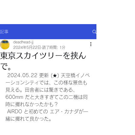
Will comply(ウイルコー)
記事
deadhead-jj
2024年5月22日
読了時間: 1分
東京スカイツリーを挟ん
で。
 2024.05.22 更新 (★) 天空橋イノベ
ーションシティでは、この様な景色も
見える。田舎者には驚きである、
600mm だと大きすぎてこの二機は同
時に撮れなかったかも？
 AIRDO と初めての エア・カナダが一
緒に撮れて良かった。