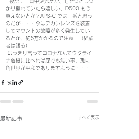
  後記：一日中逆光だが、もそっとしっ
かり撮れていたら嬉しい、D500 もう
買えないとか？APS-C では一番と思う
のだが・・・今はデカいレンズを装着
してマウントの故障が多く発生してい
るとか、約6万かかるので注意！（経験
者は語る）
 はっきり言ってコロナなんてウクライ
ナ危機に比べれば屁でも無い事、兎に
角世界が平和でありますように・・・
すべて表示
最新記事