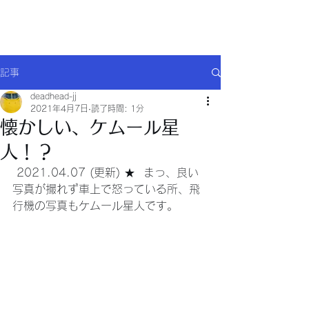
Will comply(ウイルコー)
記事
deadhead-jj
2021年4月7日
読了時間: 1分
懐かしい、ケムール星
人！？
 2021.04.07 (更新) ★  まっ、良い
写真が撮れず車上で怒っている所、飛
行機の写真もケムール星人です。