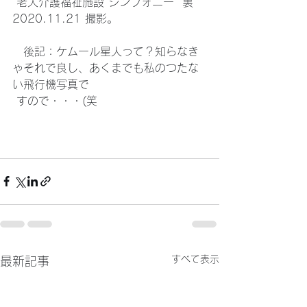
 老人介護福祉施設 シンフォニー  裏 
2020.11.21 撮影。
　後記：ケムール星人って？知らなき
ゃそれで良し、あくまでも私のつたな
い飛行機写真で 
 すので・・・(笑
すべて表示
最新記事