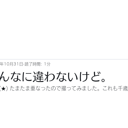
3年10月31日
読了時間: 1分
んなに違わないけど。
1 更新 (★) たまたま重なったので撮ってみました。これも