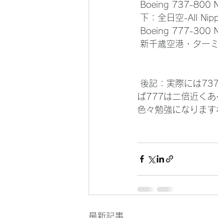
 Boeing 737-800
 下：全日空-All Nipp
 Boeing 777-300 
 新千歳空港・ターミナ
 後記：実際には737-800 が全長39.5ｍで777-300が73.9ｍとの事。ま、大雑把に言え
ば777は二倍近く
色々勉強になります
最新記事