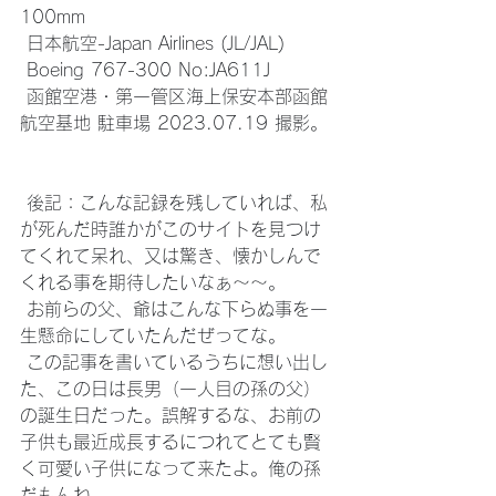
100mm
 日本航空-Japan Airlines (JL/JAL)
 Boeing 767-300 No:JA611J
 函館空港・第一管区海上保安本部函館
航空基地 駐車場 2023.07.19 撮影。
 後記：こんな記録を残していれば、私
が死んだ時誰かがこのサイトを見つけ
てくれて呆れ、又は驚き、懐かしんで
くれる事を期待したいなぁ～～。
 お前らの父、爺はこんな下らぬ事を一
生懸命にしていたんだぜってな。
 この記事を書いているうちに想い出し
た、この日は長男（一人目の孫の父）
の誕生日だった。誤解するな、お前の
子供も最近成長するにつれてとても賢
く可愛い子供になって来たよ。俺の孫
だもんね。