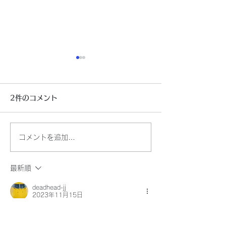
2件のコメント
もう寒い～～
自民党新総裁決
コメントを追加…
最新順
deadhead-jj
2023年11月15日
hiderharu9036 さんのお孫さんとの 会話や
その場面が微笑ましく想像できます、きっと