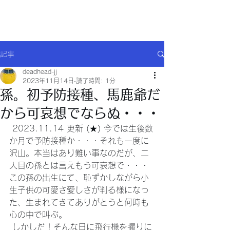
Will comply(ウイルコー)
記事
deadhead-jj
2023年11月14日
読了時間: 1分
孫。初予防接種、馬鹿爺だ
から可哀想でならぬ・・・
 2023.11.14 更新 (★) 今では生後数
か月で予防接種か・・・それも一度に
沢山。本当はあり難い事なのだが、二
人目の孫とは言えもう可哀想で・・・
この孫の出生にて、恥ずかしながら小
生子供の可愛さ愛しさが判る様になっ
た、生まれてきてありがとうと何時も
心の中で叫ぶ。
 しかしだ！そんな日に飛行機を撮りに