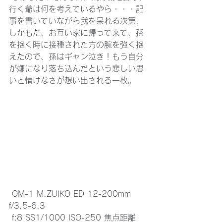
行く爺は何を考えているやら・・・記
事を書いていながら我を呆れる次第、
しかもだ、お互い家に帰って来て、孫
を抱く時に接種された方の腕を強く抱
えたので、孫はギャン泣き！もう自分
が嫌になり落ち込んだという悲しい思
いと情けなさが想い出される一枚。
 OM-1 M.ZUIKO ED 12-200mm 
f/3.5-6.3 
 f:8 SS1/1000 ISO-250 焦点距離 