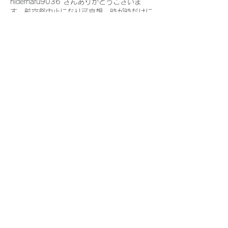
hiderharu9036 さんありがとうございま
す。航空祭中止になり可哀想、時が時だけに
仕方が無いかな？酷い能登半島地震、私も
数々の地震に見舞われているけれど、避難の
経験無しです。北海道胆振東部地震では停電
が長引き、お店も約2日間の休みとなり、営
業的には痛かったです。しかし、当地はそれ
でも直接的な災害も無くとても恵まれていま
す、夏も比較的涼しいし皆さん函館に住んで
みませんか？適当に都会、やや深く田舎で暮
らしやすいです。
寄付の件、寄付してもどこの誰かが猫ばばす
るとの恐れあり、当方はふるさと納税でやっ
てみます、ただあちらは返礼品など送る仕事
は不可能と思い、寄付のみ行う事とします。
寒い中本当に可哀想ですね。ではまた！
いいね！
返信
hiderharu9036
2024年1月10日
新年を飾るのに相応しい作品とは関係ない