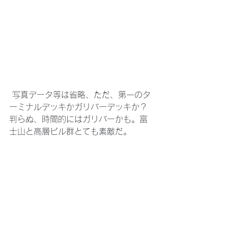
 写真データ等は省略、ただ、第一のタ
ーミナルデッキかガリバーデッキか？
判らぬ、時間的にはガリバーかも。富
士山と高層ビル群とても素敵だ。