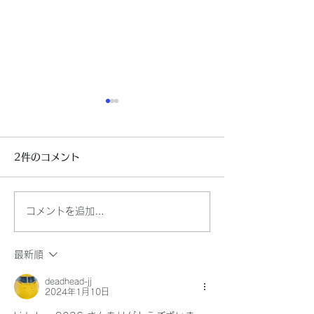
2件のコメント
もう寒い～～
自民党新総裁決
コメントを追加…
最新順
deadhead-jj
2024年1月10日