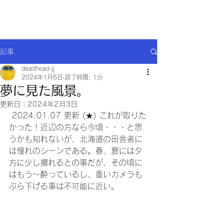
Will comply(ウイルコー)
記事
deadhead-jj
2024年1月6日
読了時間: 1分
夢に見た風景。
更新日：
2024年2月3日
 2024.01.07 更新 (★) これが取りた
かった！近辺の方なら今頃・・・と思
うかも知れないが、北海道の田舎者に
は憧れのシーンである。春、夏には夕
方に少し撮れるとの事だが、その頃に
はもう～酔っているし、重いカメラも
ぶら下げる事は不可能に近い。