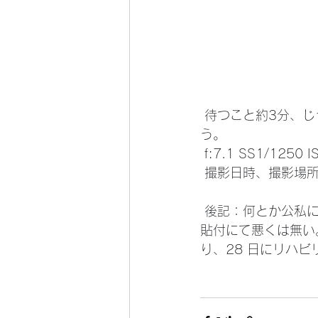
 待つこと約3分、じっと寒さに耐えて、小生にとってここから好きな離陸風景が撮れたと思
う。
 f:7.1 SS1/125
 撮影日時、撮影場
 後記：何とか公私にわたるストレスも徐々に解消傾向となった、腰もコルセットや湿布薬
貼付にて悪くは無い
り、28 日にリハ