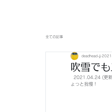
Will comply(ウイルコー)
全ての記事
deadhead-jj
202
吹雪でも
  2021.04.24 (更新) ★ おぉ、また地吹雪でも空は青いぞ、強風にて寒さも厳しいが、ち
ょっと我慢！