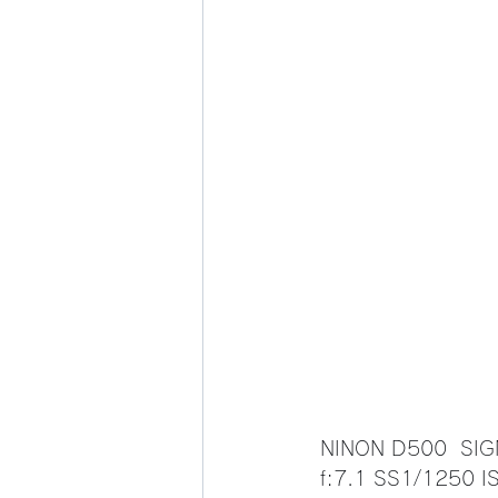
 NINON D500  SI
 f:7.1 SS1/125