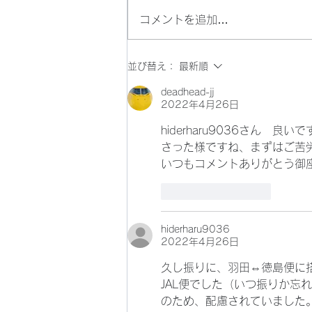
コメントを追加…
雪では無く水しぶきだった。
並び替え：
最新順
deadhead-jj
2022年4月26日
hiderharu9036さん
さった様ですね、まずはご苦
いつもコメントありがとう御
いいね！
返信
hiderharu9036
2022年4月26日
久し振りに、羽田⇔徳島便に
JAL便でした（いつ振りか忘
のため、配慮されていました