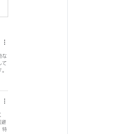
党新総裁決定
動な
して
す。
く
回避
。特