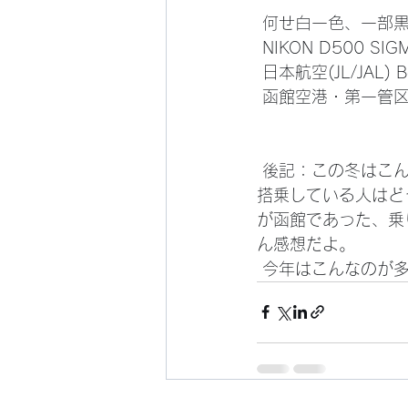
 何せ白一色、一部
 NIKON D500 SIG
 日本航空(JL/JAL) B
 函館空港・第一管区
 後記：この冬はこんなのばっかりだった。写真撮り始めはこんなのが憧れだったけれど。
搭乗している人はど
が函館であった、乗
ん感想だよ。
 今年はこんなのが