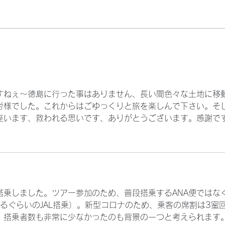
もう寒い～～
自民
　良いですねぇ〜徳島に行った事はありません、長い間色々な土地に移
労様でした。これからはごゆっくりと旅を楽しんで下さい。そ
座います、救われる思いです、ありがとうございます。感謝で
搭乗しました。ツアー参加のため、普段搭乗するANA便ではな
れるぐらいのJAL搭乗）。新型コロナのため、乗客の席割は3蜜
。搭乗者数も非常に少なかったのも背景の一つと考えられます