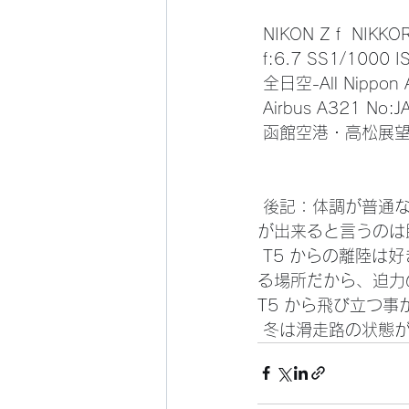
 NIKON Z f  NIKK
 f:6.7 SS1/100
 全日空-All Nippon 
 Airbus A321 No:
 函館空港・高松展望広
 後記：体調が普通なのはこんなにあり難いとは・・・勿論絶好調ではないが、普通の生活
が出来ると言うのは
 T5 からの離陸は好きだ、撮影している場所から約2000ｍ弱である、ここは丁度離陸をす
る場所だから、迫力
T5 から飛び立つ
 冬は滑走路の状態