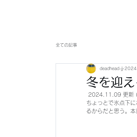
Will comply(ウイルコー)
全ての記事
deadhead-jj
202
冬を迎え
 2024.11.09 更新 (★) 今年は暖かい冬になると勝手に予想も、しっかりと雪も降り、もう
ちょっとで氷点下に
るからだと思う。本