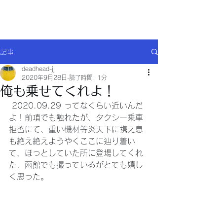
Will comply(ウイルコー)
記事
deadhead-jj
2020年9月28日
読了時間: 1分
俺も乗せてくれよ！
 2020.09.29 ってなくらい近いんだ
よ！前項でも触れたが、タクシー乗車
拒否にて、重い機材等炎天下に携え息
も絶え絶えようやくここに辿り着い
て、ほっとしていた所に登場してくれ
た、函館でも撮っているがとても嬉し
く思った。