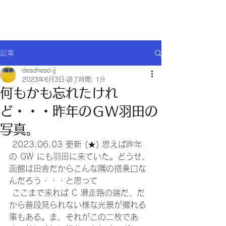
Will comply(ウイルコー)
記事
deadhead-jj
2023年6月3日
読了時間: 1分
何もかも忘れたけれ
ど・・・昨年のＧW羽田の
写真。
 2023.06.03 更新 (★) 思えば昨年
の GW にも羽田に来ていた。どうせ、
函館は田舎だからこんな隅の搭乗口な
んだろう・・・と思って
 ここまで来れば C 滑走路の端だ、だ
から普段見られない様な光景が撮れる
事もある。ま、それがこの二枚であ