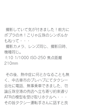
 撮影していて気が付きました！前方に
ポプラの木！こりゃ丘珠のシンボルか
もねって・・・
 撮影カメラ、レンズ同じ、撮影日時、
機種同じ。
 f:10 1/1000 ISO-250 焦点距離 
210mm
 その後、熱中症に何とかなることも無
く、中古車市のプレハブにてタクシー
会社に電話、無事乗車できました、勿
論丘珠空港の売店へ立ち寄り約束通り
ATRの模型を受け取りホテルへ・・・
その旨タクシー運転手さんに話すと良