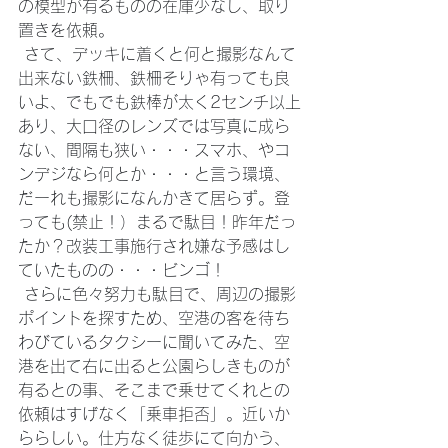
の模型が有るものの在庫少なし、取り
置きを依頼。
 さて、デッキに着くと何と撮影なんて
出来ない鉄柵、鉄柵そりゃ有っても良
いよ、でもでも鉄棒が太く2センチ以上
あり、大口径のレンズでは写真に成ら
ない、間隔も狭い・・・スマホ、やコ
ンデジなら何とか・・・と言う環境、
だーれも撮影になんかきて居らず。登
っても(禁止！）まるで駄目！昨年だっ
たか？改装工事施行され嫌な予感はし
ていたものの・・・ビンゴ！
 さらに色々努力も駄目で、周辺の撮影
ポイントを探すため、空港の客を待ち
わびているタクシーに聞いてみた、空
港を出て右に出ると公園らしきものが
有るとの事、そこまで乗せてくれとの
依頼はすげなく「乗車拒否」。近いか
ららしい。仕方なく徒歩にて向かう、