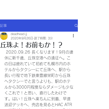
Will comply(ウイルコー)
記事
deadhead-jj
2020年9月26日
読了時間: 3分
丘珠よ！お前もか！？
 2020.09.26 長くなります！9月の連
休に新千歳、丘珠空港への遠征へ。こ
の日は疲れていて初めて札幌市内のホ
テルからタクシーにて丘珠へ、駅から
長い行程で地下鉄東豊線栄町から丘珠
へタクシーでと言うよりも、駅のホテ
ルから3000円程度ならダメージも少な
くこれで！と思い、直行したわけで
す。はい！丘珠へ楽ちんに到着、早速
送迎デッキへ、売店を見るとHAC ATR 