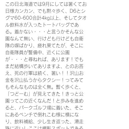
この日北海道では9月にしては暑くてお
日様カンカン、でも黙々歩く、D6とシ
グマ60-600合計4kg以上、そしてタオ
ル飲料水が入ったトートバッグであ
る。着かない・・・と言うかそんな公
園なんて無い、行けども行けども自衛
隊の塀ばかり、疲れ果てたが、そこに
自衛隊員が警備中、近くに公園
が・・・と尋ねれば、あります！でも
まだ結構歩いてありますよ、とのお答
え、死の行軍は続く、暑い！！沢山お
金を沢山払うからタクシー！ってみて
もそんなものは全く無。暫く歩くと、
「つどーむ」が見えてきた！きっと公
園ってこの近くなんだ！と歩みを進め
ると、パークゴルフ場に着いた、そこ
にあるベンチで倒れこむ様に横にな
り、飲料補給、少し生き返った、滑走
路に近いしここは撮影スポットである