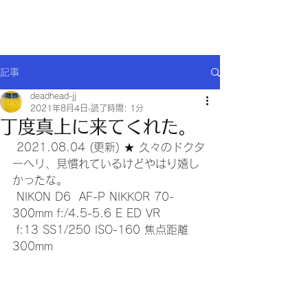
Will comply(ウイルコー)
記事
deadhead-jj
2021年8月4日
読了時間: 1分
丁度真上に来てくれた。
 2021.08.04 (更新) ★ 久々のドクタ
ーヘリ、見慣れているけどやはり嬉し
かったな。
 NIKON D6  AF-P NIKKOR 70-
300mm f:/4.5-5.6 E ED VR 
 f:13 SS1/250 ISO-160 焦点距離 
300mm