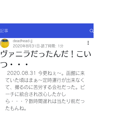
Will comply(ウイルコー)
記事
deadhead-jj
2020年8月31日
読了時間: 1分
ヴァニラだったんだ！こい
つ・・・
 2020.08.31 今更ねぇ～。函館に来
ていた頃はまぁ～定時運行が出来なく
て、撮るのに苦労する会社だった。ピ
ーチに統合され改心したかし
ら・・・？数時間遅れは当たり前だっ
たもんね。