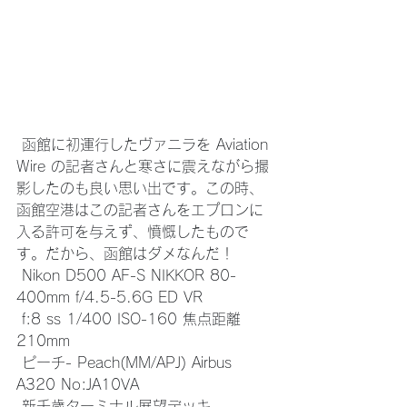
 函館に初運行したヴァニラを Aviation 
Wire の記者さんと寒さに震えながら撮
影したのも良い思い出です。この時、
函館空港はこの記者さんをエプロンに
入る許可を与えず、憤慨したもので
す。だから、函館はダメなんだ！
 Nikon D500 AF-S NIKKOR 80-
400mm f/4.5-5.6G ED VR
 f:8 ss 1/400 ISO-160 焦点距離 
210mm
 ピーチ- Peach(MM/APJ) Airbus 
A320 No:JA10VA 
 新千歳ターミナル展望デッキ 