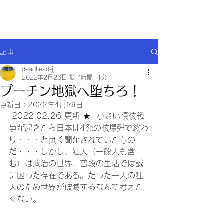
Will comply(ウイルコー)
記事
deadhead-jj
2022年2月26日
読了時間: 1分
プーチン地獄へ堕ちろ！
更新日：
2022年4月29日
 2022.02.26 更新 ★  小さい頃核戦
争が起きたら日本は4発の核爆弾で終わ
り・・・と良く聞かされていたもの
だ・・・しかし、狂人（一般人も含
む）は政治の世界、普段の生活では誠
に困った存在である。たった一人の狂
人のため世界が破滅するなんて考えた
くない。