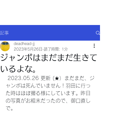
Will comply(ウイルコー)
記事
deadhead-jj
2023年5月26日
読了時間: 1分
ジャンボはまだまだ生きて
いるよな。
 2023.05.26 更新 (★）まだまだ、ジ
ャンボは死んでいません！羽田に行っ
た時はほぼ撮る様にしています。昨日
の写真がお粗末だったので、御口直し
で。