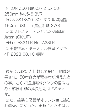
 NIKON Z50 NIKKOR Z Dx 50-
250mm f/4.5-6.3VR
 f:6.3 SS1/800 ISO-200 焦点距離 
180mm (35mm 焦点距離 270)
 ジェットスター・ジャパン-Jetstar 
Japan (GK/JJP)
 Airbus A321LR No:JA28LR
 新千歳空港・ターミナル展望デッキ 
4F 2023.08.10 撮影。
 後記：A320 と比較して約7m 胴体延
長され、50席客席が程客席が増えたと
の事。さらに追加燃料タンクの搭載も
あり航続距離の延長も期待されると
か。
 また、塗装も尾翼がオレンジ色に塗ら
れ鮮やかになった。更新されたのはも