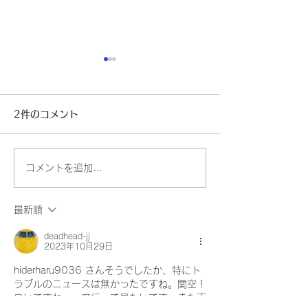
2件のコメント
もう寒い～～
自民党新総裁決
コメントを追加…
最新順
deadhead-jj
2023年10月29日
hiderharu9036 さんそうでしたか、特にト
ラブルのニュースは無かったですね。関空！
良いですね、一度行って見たいです。また南