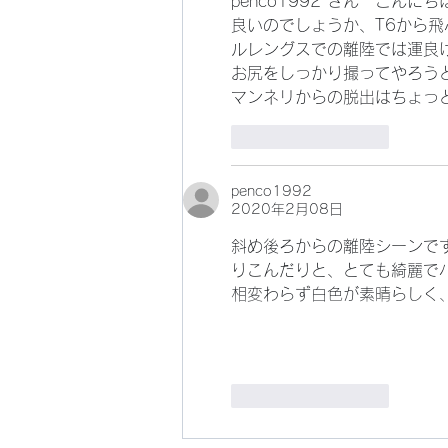
penco1992 さん　こん
良いのでしょうか、T6から飛
ルレングスでの離陸では運良
お尻をしっかり撮ってやろう
マンネリからの脱出はちょっ
いいね！
返信
penco1992
2020年2月08日
斜め後ろからの離陸シーンです
りこんだりと、とても綺麗で
相変わらず白色が素晴らしく
いいね！
返信