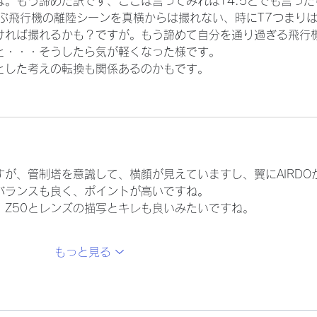
にちは。もう諦めた訳です、ここは言ってみればT4.5とでも言った
ぶ飛行機の離陸シーンを真横からは撮れない、時にT7つまり
ければ撮れるかも？ですが。もう諦めて自分を通り過ぎる飛行
と・・・そうしたら気が軽くなった様です。
とした考えの転換も関係あるのかもです。
が、管制塔を意識して、横顔が見えていますし、翼にAIRDO
バランスも良く、ポイントが高いですね。
、Z50とレンズの描写とキレも良いみたいですね。
もっと見る