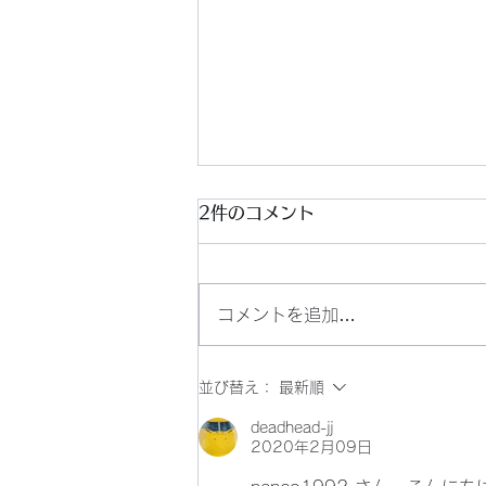
2件のコメント
コメントを追加…
雪では無く水しぶきだった。
並び替え：
最新順
deadhead-jj
2020年2月09日