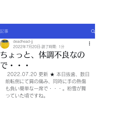
Will comply(ウイルコー)
記事
deadhead-jj
2022年7月20日
読了時間: 1分
ちょっと、体調不良なの
で・・・
 2022.07.20 更新 ★ 本日抜歯、数日
前転倒にて肩の痛み、同時に手の熱傷
も負い簡単な一席で・・・。粉雪が舞
っていた頃ですね。