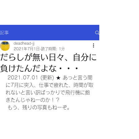
Will comply(ウイルコー)
記事
deadhead-jj
2021年7月1日
読了時間: 1分
だらしが無い日々、自分に
負けたんだよな・・・
 2021.07.01 (更新) ★ あっと言う間
に7月に突入、仕事で疲れた、時間が取
れないと言い訳ばっかりで飛行機に飽
きたんじゃねーのか！？
 もう、残りの写真もねーぞ。