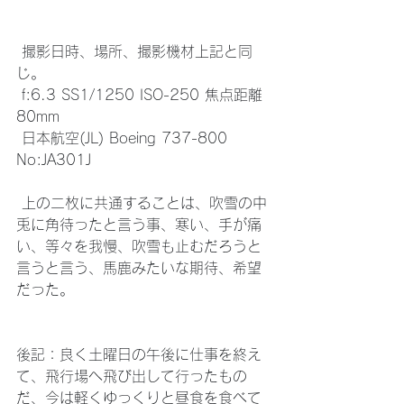
 撮影日時、場所、撮影機材上記と同
じ。
 f:6.3 SS1/1250 ISO-250 焦点距離 
80mm
 日本航空(JL) Boeing 737-800 
No:JA301J
 上の二枚に共通することは、吹雪の中
兎に角待ったと言う事、寒い、手が痛
い、等々を我慢、吹雪も止むだろうと
言うと言う、馬鹿みたいな期待、希望
だった。
後記：良く土曜日の午後に仕事を終え
て、飛行場へ飛び出して行ったもの
だ、今は軽くゆっくりと昼食を食べて