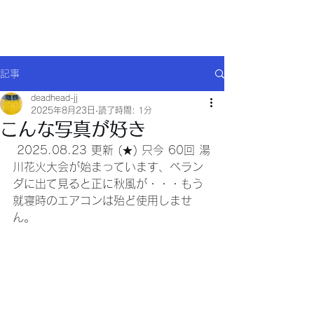
Will comply(ウイルコー)
記事
deadhead-jj
2025年8月23日
読了時間: 1分
こんな写真が好き
 2025.08.23 更新 (★) 只今 60回 湯
川花火大会が始まっています、ベラン
ダに出て見ると正に秋風が・・・もう
就寝時のエアコンは殆ど使用しませ
ん。