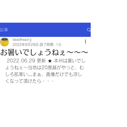
Will comply(ウイルコー)
記事
deadhead-jj
2022年6月29日
読了時間: 1分
お暑いでしょうねぇ～～～
 2022.06.29 更新 ★ 本州は暑いでし
ょうねぇ～当地は20度越がやっと、む
しろ肌寒い…まぁ、画像だけでも涼し
くなって頂けたら・・・