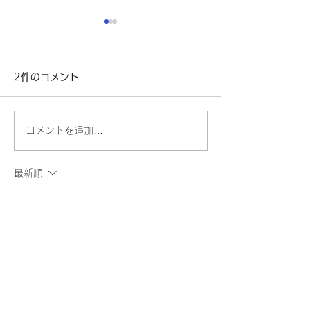
2件のコメント
もう寒い～～
自民党新総裁決
コメントを追加…
最新順
deadhead-jj
2022年7月03日
hiderharu9036 さん大変ですね、もはや災
害ですね。当地の職場はまだエアコン不要で
す。昨日も20℃ちょいです、電気代も高く
なり助かります。此方へお出掛けください
な！
コメントありがとうございました。