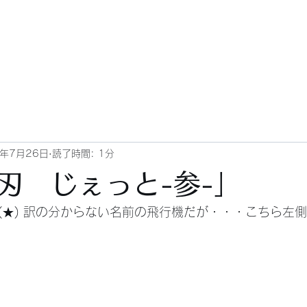
3年7月26日
読了時間: 1分
刃 じぇっと-参-」
6 更新 (★) 訳の分からない名前の飛行機だが・・・こちら