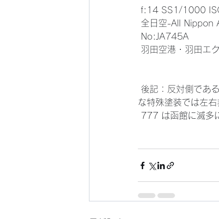
 f:14 SS1/1000
 全日空-All Nippon 
 No:JA745A
 羽田空港・羽田エクセ
 後記：反対側である右には赤も使われて(炎？)であるが、この時は遭遇せず諦めた。この様
な特殊塗装では左右
 777 は函館に